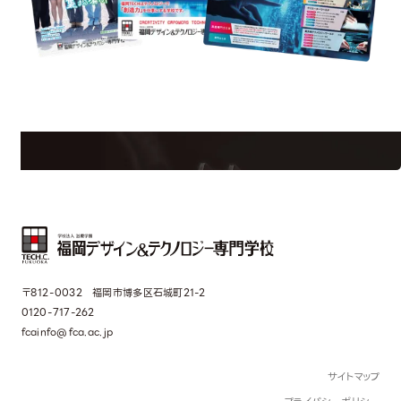
uest Information
R
学校のことだけじゃない！クリエーティビティー×テクノロジーの力で業
界で活躍している人のスペシャルインタビューもじっくり読める。
〒812-0032 福岡市博多区石城町21-2
0120-717-262
fcainfo@fca.ac.jp
サイトマップ