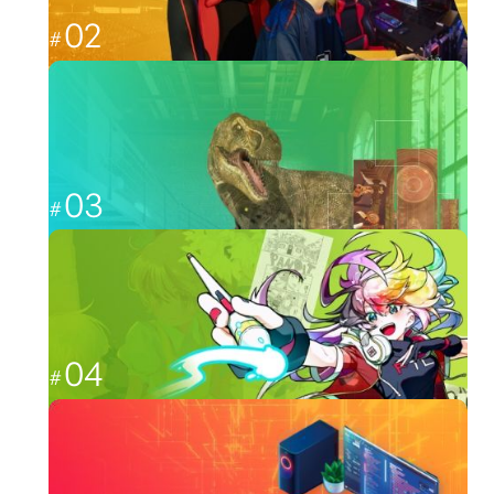
02
福岡から世界最強を目指す
esports
03
CGと映像を駆使して、人々を魅了する
CG・映像
04
日本のクリエーター文化を広める
イラスト・アニメ