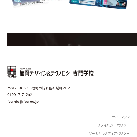
est Information
Re
学校のことだけじゃない！クリエーティビティー×テクノロジーの力で業
界で活躍している人のスペシャルインタビューもじっくり読める。
〒812-0032 福岡市博多区石城町21-2
0120-717-262
fcainfo@fca.ac.jp
サイトマップ
プライバシーポリシー
ソーシャルメディアポリシー