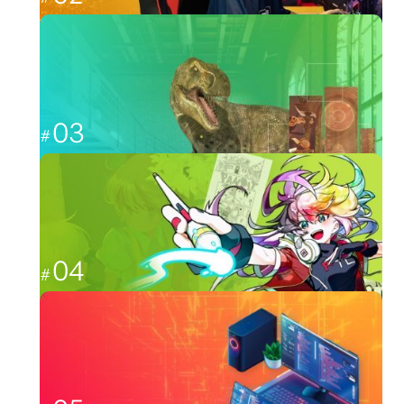
福岡から世界最強を目指す
esports
03
CGと映像を駆使して、人々を魅了する
CG・映像
04
日本のクリエーター文化を広める
イラスト・アニメ