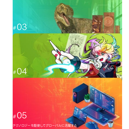
esports
03
CGと映像を駆使して、人々を魅了する
CG・映像
04
日本のクリエーター文化を広める
イラスト・アニメ
05
テクノロジーを駆使してグローバルに活躍する