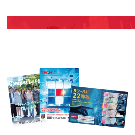
期間限定のイベントやスペシャルゲストをチェック！
説明会や職業体験もあるので、将来の夢に向き合える！
REQUEST INFORMATION
資料請求
est Information
Re