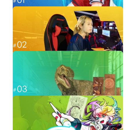
これからのゲーム業界を担う人材へ
ゲーム
02
福岡から世界最強を目指す
esports
03
CGと映像を駆使して、人々を魅了する
CG・映像