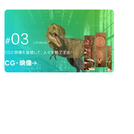
03
CG World
CGと映像を駆使して、人々を魅了する
CG・映像