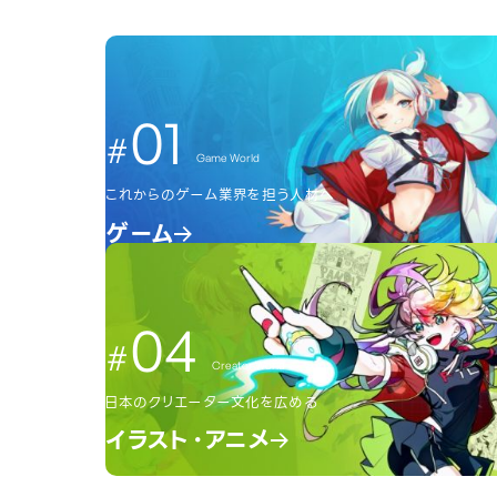
01
Game World
これからのゲーム業界を担う人材へ
ゲーム
04
Creator World
日本のクリエーター文化を広める
イラスト・アニメ