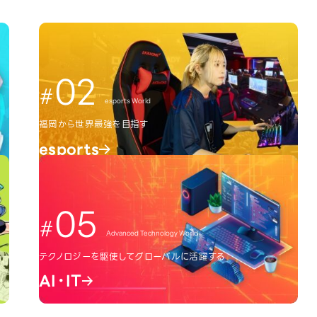
02
esports World
福岡から世界最強を目指す
esports
05
Advanced Technology World
テクノロジーを駆使してグローバルに活躍する
AI・IT