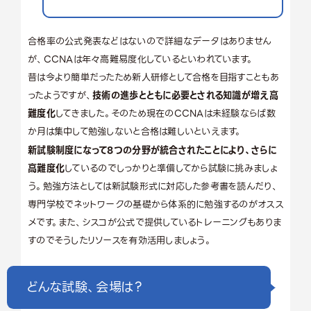
合格率の公式発表などはないので詳細なデータはありません
が、CCNAは年々高難易度化しているといわれています。
昔は今より簡単だったため新人研修として合格を目指すこともあ
ったようですが、
技術の進歩とともに必要とされる知識が増え高
難度化
してきました。そのため現在のCCNAは未経験ならば数
か月は集中して勉強しないと合格は難しいといえます。
新試験制度になって8つの分野が統合されたことにより、さらに
高難度化
しているのでしっかりと準備してから試験に挑みましょ
う。勉強方法としては新試験形式に対応した参考書を読んだり、
専門学校でネットワークの基礎から体系的に勉強するのがオスス
メです。また、シスコが公式で提供しているトレーニングもありま
すのでそうしたリソースを有効活用しましょう。
どんな試験、会場は？