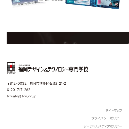
uest Information
R
学校のことだけじゃない！クリエーティビティー×テクノロジーの力で業
界で活躍している人のスペシャルインタビューもじっくり読める。
〒812-0032 福岡市博多区石城町21-2
0120-717-262
fcainfo@fca.ac.jp
サイトマップ
プライバシーポリシー
ソーシャルメディアポリシー