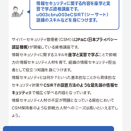
情報セキュリティに関する内容を座学と実
習で学ぶ資格講座です。
u003cbru003eCSIRT（シーサート）
訓練のスキルなどを身につけます。
サイバーセキュリティ管理者（CSM）は
JPAC（日本プライバシー
認証機構）
が開催している資格講座です。
情報セキュリティに関するスキルを
座学と実習で学ぶ
ことで即戦
力の情報セキュリティ人材を育て、組織の情報セキュリティ担当
者として役立つ知識を身につけます。
情報セキュリティとは何か？といった基本的なことから具体的な
セキュリティ対策や
CSIRTの設置方法のような最先端の情報セ
キュリティ
まで幅広く学べる内容となっています。
情報セキュリティ人材の不足が問題となっている現在において
CSM保持者のような即戦力人材へのニーズは高いといえるでし
ょう。