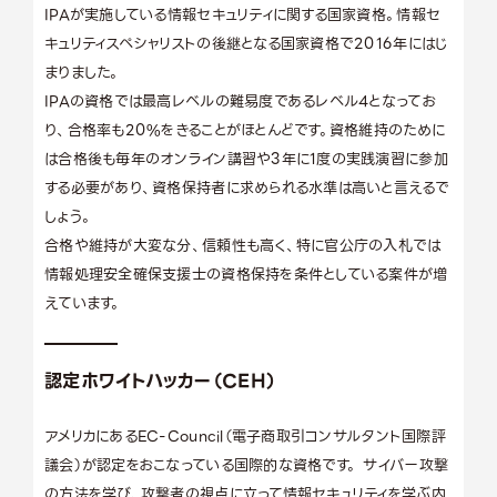
IPAが実施している情報セキュリティに関する国家資格。情報セ
キュリティスペシャリストの後継となる国家資格で2016年にはじ
まりました。
IPAの資格では最高レベルの難易度であるレベル4となってお
り、合格率も20%をきることがほとんどです。資格維持のために
は合格後も毎年のオンライン講習や3年に1度の実践演習に参加
する必要があり、資格保持者に求められる水準は高いと言えるで
しょう。
合格や維持が大変な分、信頼性も高く、特に官公庁の入札では
情報処理安全確保支援士の資格保持を条件としている案件が増
えています。
認定ホワイトハッカー（CEH）
アメリカにあるEC-Council（電子商取引コンサルタント国際評
議会）が認定をおこなっている国際的な資格です。 サイバー攻撃
の方法を学び、攻撃者の視点に立って情報セキュリティを学ぶ内