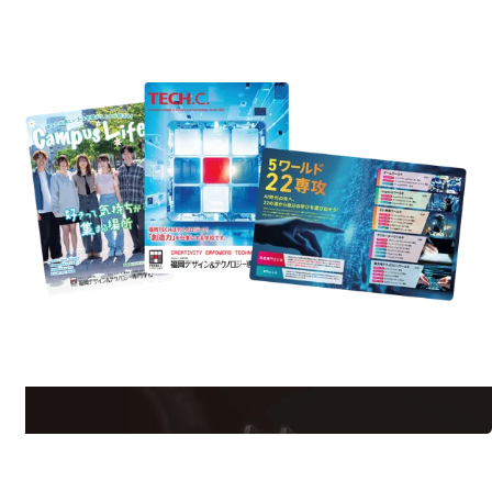
REQUEST INFORMATION
資料請求
est Information
Re
学校のことだけじゃない！クリエーティビティー×テクノロジーの力で業
界で活躍している人のスペシャルインタビューもじっくり読める。