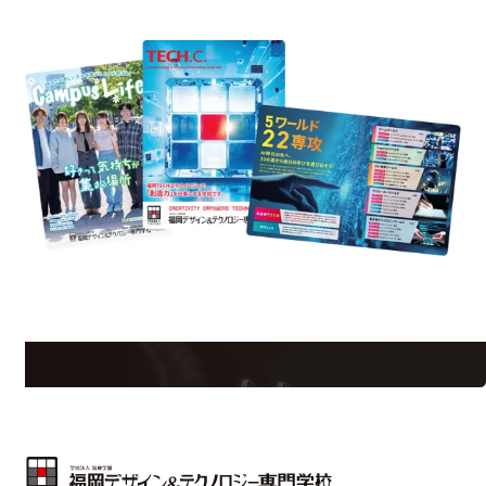
資料請求
est Information
Re
学校のことだけじゃない！クリエーティビティー×テクノロジーの力で業
界で活躍している人のスペシャルインタビューもじっくり読める。