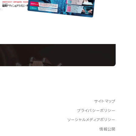
nformation
ampus
Ope
い！クリエーティビティー×テクノロジーの力で業
スペシャルインタビューもじっくり読める。
サイトマップ
プライバシーポリシー
ソーシャルメディアポリシー
情報公開