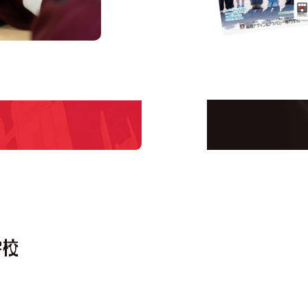
us
Request I
Open C
学校のことだけじゃな
！
界で活躍している人の
える！