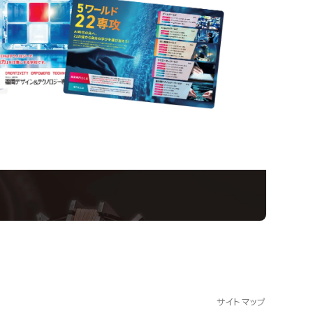
nformation
ampus
Ope
い！クリエーティビティー×テクノロジーの力で業
スペシャルインタビューもじっくり読める。
サイトマップ