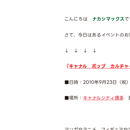
こんにちは
ナカシマックス
で
さて、今日はあるイベントのお
↓ ↓ ↓ ↓
『
キャナル ポップ カルチャ
■日時：2010年9月23日（祝
■場所：
キャナルシティ博多
B
マンガやアニメ、フィギュアや