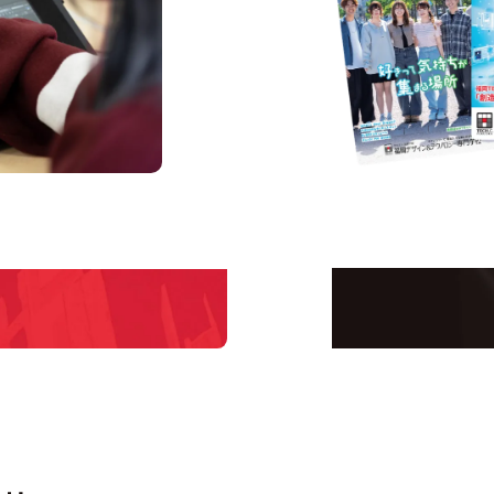
us
Request I
Open C
学校のことだけじゃな
！
界で活躍している人の
える！