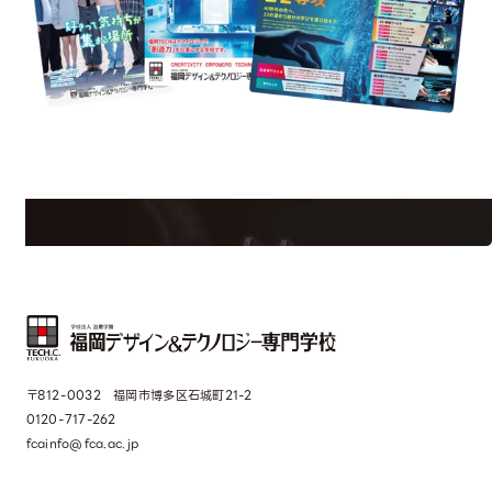
est Information
Re
学校のことだけじゃない！クリエーティビティー×テクノロジーの力で業
界で活躍している人のスペシャルインタビューもじっくり読める。
〒812-0032 福岡市博多区石城町21-2
0120-717-262
fcainfo@fca.ac.jp