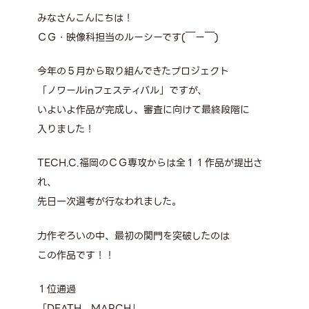
みなさんこんにちは！
ＣＧ・映像科担当のルーシーです(￣ー￣)
今年の５月から取り組んできたプロジェクト
「ノワールinフェスティバル」ですが、
いよいよ作品が完成し、審査に向けて最終段階に
入りました！
TECH.C.福岡のＣＧ専攻からは全１１作品が提出さ
れ、
先日一次選考が行なわれました。
力作ぞろいの中、最初の関門を突破したのは
この作品です！！
１位通過
「DEATH MARCH」