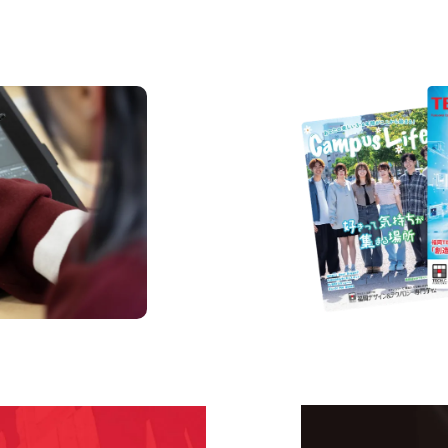
資料請求
us
Request I
Open C
学校のことだけじゃな
！
界で活躍している人の
える！