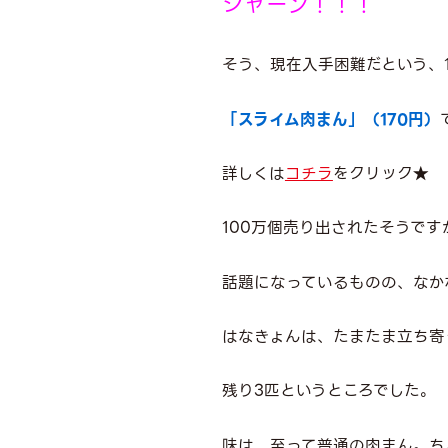
ジャーン！！！
そう、現在入手困難だという、
「スライム肉まん」（170円）
詳しくは
コチラ
をクリック★
100万個売り出されたそうで
話題になっているものの、なか
はなきょんは、たまたま立ち寄
残り3匹というところでした。
味は、至って普通の肉まん。ち