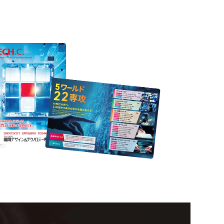
nformation
ampus
Ope
い！クリエーティビティー×テクノロジーの力で業
スペシャルインタビューもじっくり読める。