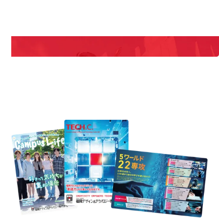
期間限定のイベントやスペシャルゲストをチェック！
説明会や職業体験もあるので、将来の夢に向き合える！
REQUEST INFORMATION
資料請求
uest Information
R