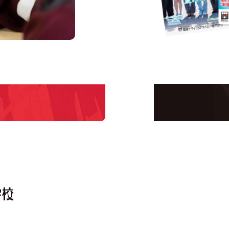
us
Request I
Open C
学校のことだけじゃな
！
界で活躍している人の
える！