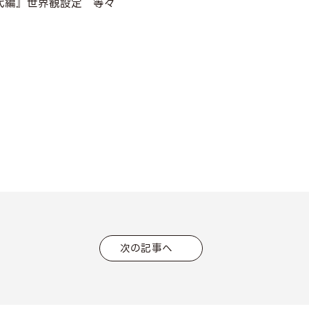
代編』世界観設定 等々
次の記事へ