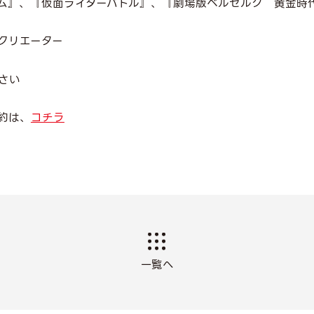
ム』、『仮面ライダーバトル』、『劇場版ベルセルク 黄金時
クリエーター
さい
約は、
コチラ
一覧へ