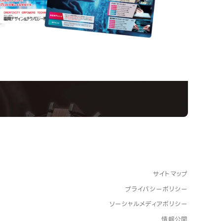
nformation
ampus
Ope
い！クリエーティビティー×テクノロジーの力で業
スペシャルインタビューもじっくり読める。
サイトマップ
プライバシーポリシー
ソーシャルメディアポリシー
情報公開