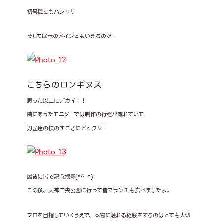
初号機ともパシャリ
そして展示のメインともいえるのが…
こちらのロンギヌス
思った以上にデカイ！！
隣にあったモニターでは制作の行程が流れていて
刀匠達の技のすごさにビックリ！
最後に皆で記念撮影(*^-^)
この後、天神中央公園に行って皆でランチも食べましたよ。
プロを目指していくうえで、本物に触れる経験をするのはとても大切