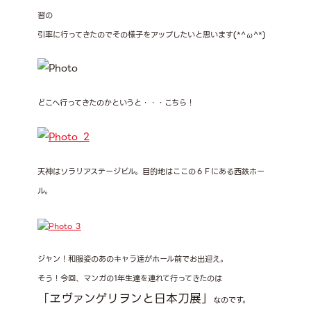
習の
引率に行ってきたのでその様子をアップしたいと思います(*^ω^*)
どこへ行ってきたのかというと・・・こちら！
天神はソラリアステージビル。目的地はここの６Ｆにある西鉄ホー
ル。
ジャン！和服姿のあのキャラ達がホール前でお出迎え。
そう！今回、マンガの1年生達を連れて行ってきたのは
「ヱヴァンゲリヲンと日本刀展」
なのです。