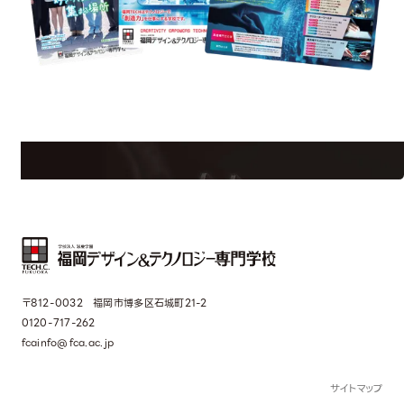
est Information
Re
学校のことだけじゃない！クリエーティビティー×テクノロジーの力で業
界で活躍している人のスペシャルインタビューもじっくり読める。
〒812-0032 福岡市博多区石城町21-2
0120-717-262
fcainfo@fca.ac.jp
サイトマップ