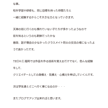
な事。
校外学習や研修も、同じ目標を持った仲間たちと
一緒に経験するからこそ大きな力となっていきます。
天神の街に行くのも慣れていない子たちが多かったようなので
街を知るというのも新鮮だったかな
普段、話す機会の少なかったクラスメイト同士の交流の場になったよ
うで良かったです。
TECH.C.福岡では作品を作る技術を覚えるだけでなく、色んな経験
をして、
クリエイターとしての身構え・気構え・心構えを伸ばしていくんです。
次は学生達とどこへ行く事になるのか・・・
またブログでアップ出来ればと思います。