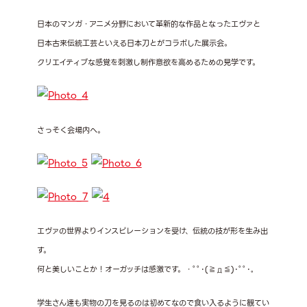
日本のマンガ・アニメ分野において革新的な作品となったエヴァと
日本古来伝統工芸といえる日本刀とがコラボした展示会。
クリエイティブな感覚を刺激し制作意欲を高めるための見学です。
さっそく会場内へ。
エヴァの世界よりインスピレーションを受け、伝統の技が形を生み出
す。
何と美しいことか！オーガッチは感激です。・ﾟﾟ･(≧д≦)･ﾟﾟ･｡
学生さん達も実物の刀を見るのは初めてなので食い入るように観てい