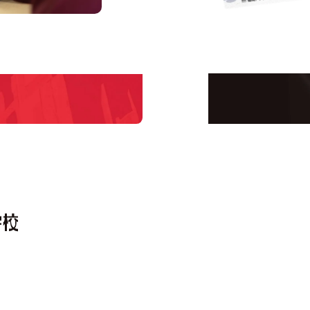
us
Request I
Open C
学校のことだけじゃな
！
界で活躍している人の
える！