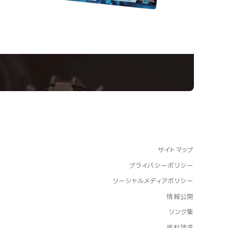
nformation
ampus
Ope
い！クリエーティビティー×テクノロジーの力で業
スペシャルインタビューもじっくり読める。
サイトマップ
プライバシーポリシー
ソーシャルメディアポリシー
情報公開
リンク集
資料請求