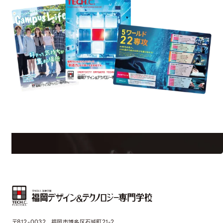
est Information
Re
学校のことだけじゃない！クリエーティビティー×テクノロジーの力で業
界で活躍している人のスペシャルインタビューもじっくり読める。
〒812-0032 福岡市博多区石城町21-2