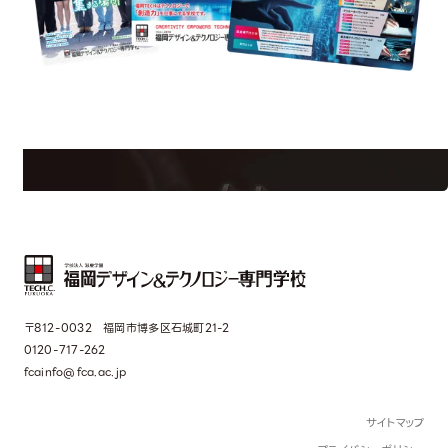
uest Information
R
学校のことだけじゃない！クリエーティビティー×テクノロジーの力で業
界で活躍している人のスペシャルインタビューもじっくり読める。
〒812-0032 福岡市博多区石城町21-2
0120-717-262
fcainfo@fca.ac.jp
サイトマップ