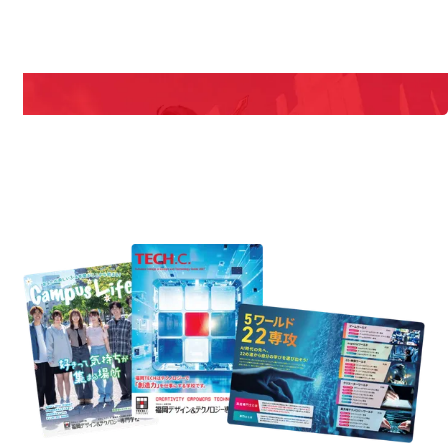
期間限定のイベントやスペシャルゲストをチェック！
説明会や職業体験もあるので、将来の夢に向き合える！
REQUEST INFORMATION
資料請求
uest Information
R