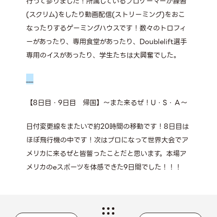
行って参りました！所属しているプロゲーマーが練習
(スクリム)をしたり動画配信(ストリーミング)をおこ
なったりするゲーミングハウスです！数々のトロフィ
ーがあったり、専用食堂があったり、Doublelift選手
専用のイスがあったり、学生たちは大興奮でした。
【8日目・9日目 帰国】～また来るぜ！U・S・Ａ～
日付変更線をまたいで約20時間の移動です！8日目は
ほぼ飛行機の中です！次はプロになって世界大会でア
メリカに来るぜと皆誓ったことだと思います。本場ア
メリカのeスポーツを体感できた9日間でした！！！