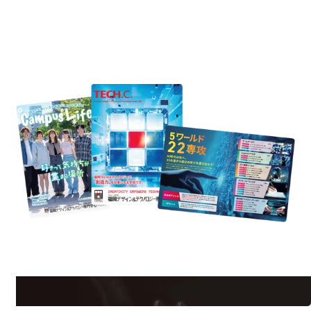
REQUEST INFORMATION
資料請求
est Information
Re
学校のことだけじゃない！クリエーティビティー×テクノロジーの力で業
界で活躍している人のスペシャルインタビューもじっくり読める。