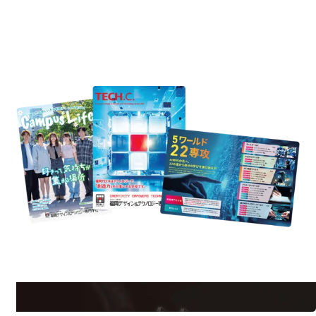
REQUEST INFORMATION
資料請求
est Information
Re
学校のことだけじゃない！クリエーティビティー×テクノロジーの力で業
界で活躍している人のスペシャルインタビューもじっくり読める。