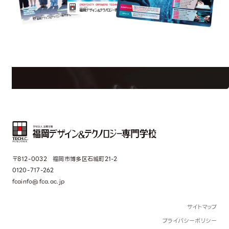
uest Information
R
学校のことだけじゃない！クリエーティビティー×テクノロジーの力で業
界で活躍している人のスペシャルインタビューもじっくり読める。
〒812-0032 福岡市博多区石城町21-2
0120-717-262
fcainfo@fca.ac.jp
サイトマップ
プライバシーポリシー