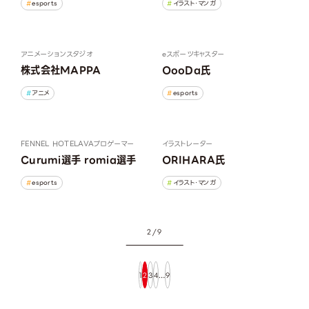
esports
イラスト・マンガ
アニメーションスタジオ
eスポーツキャスター
株式会社MAPPA
OooDa氏
アニメ
esports
FENNEL HOTELAVA
プロゲーマー
イラストレーター
Curumi選手 romia選手
ORIHARA氏
esports
イラスト・マンガ
2 / 9
1
2
3
4
…
9