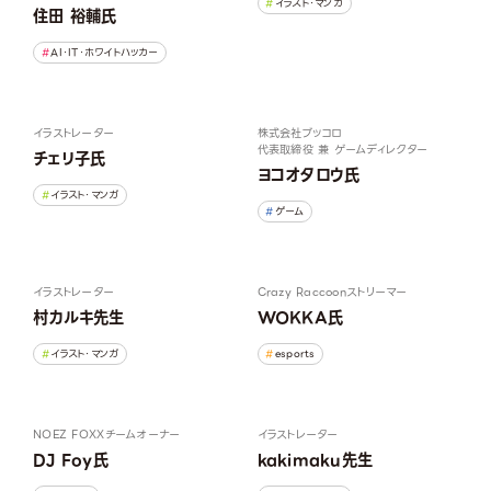
イラスト・マンガ
住田 裕輔氏
AI・IT・ホワイトハッカー
イラストレーター
株式会社ブッコロ
代表取締役 兼 ゲームディレクター
チェリ子氏
ヨコオタロウ氏
イラスト・マンガ
ゲーム
イラストレーター
Crazy Raccoon
ストリーマー
村カルキ先生
WOKKA氏
イラスト・マンガ
esports
NOEZ FOXX
チームオーナー
イラストレーター
DJ Foy氏
kakimaku先生