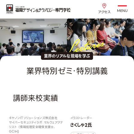
MENU
アクセス
業界のリアルな現場を学ぶ
業界特別ゼミ・特別講義
講師来校実績
キヤノンITソリューションズ株式会社
イラストレーター
サイバーセキュリティラボ マルウェアアナ
さくしゃ2氏
リスト （情報処理安全確保支援士、
GCIH)