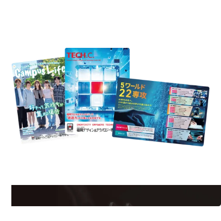
REQUEST INFORMATION
資料請求
est Information
Re
学校のことだけじゃない！クリエーティビティー×テクノロジーの力で業
界で活躍している人のスペシャルインタビューもじっくり読める。