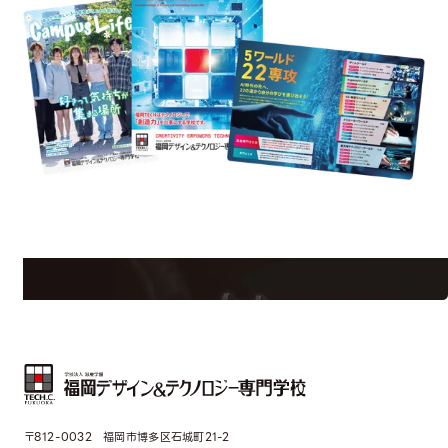
uest Information
R
学校のことだけじゃない！クリエーティビティー×テクノロジーの力で業
界で活躍している人のスペシャルインタビューもじっくり読める。
〒812-0032 福岡市博多区石城町21-2