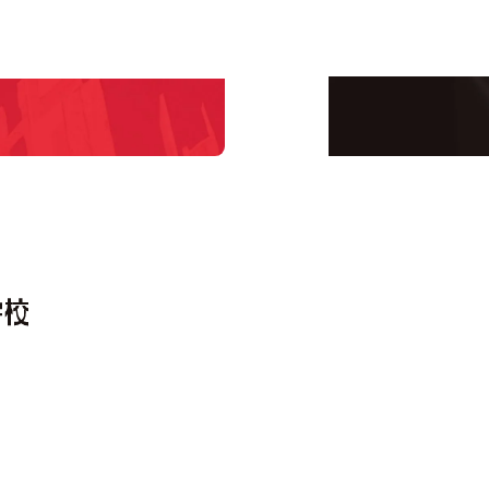
学校のことだけじゃな
！
界で活躍している人の
える！