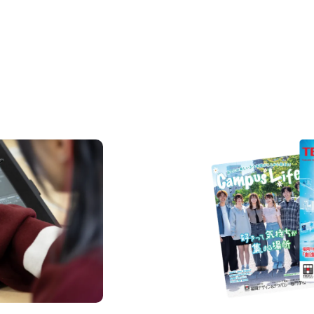
REQUEST INFORMAT
資料請求
pus
Request
Open 