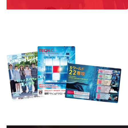
REQUEST INFORMATION
資料請求
uest Information
R
学校のことだけじゃない！クリエーティビティー×テクノロジーの力で業
界で活躍している人のスペシャルインタビューもじっくり読める。