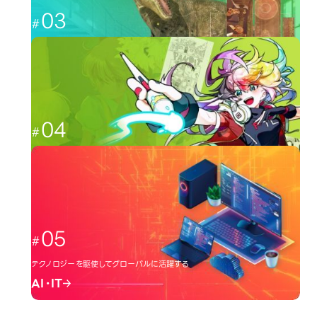
03
CGと映像を駆使して、人々を魅了する
CG・映像
04
日本のクリエーター文化を広める
イラスト・アニメ
05
テクノロジーを駆使してグローバルに活躍する
AI・IT