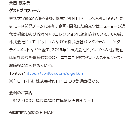
栗田 穣崇氏
ゲストプロフィール
専修大学経済学部卒業後、株式会社NTTドコモへ入社。1997年か
らiモード開発チームに参加、企画・開発した絵文字はニューヨーク近
代美術館および香港M+のコレクションに追加されている。その後、
株式会社ドコモ・ドットコムやぴあ株式会社バンダイナムコエンター
テインメントなどを経て、2015年に株式会社ドワンゴへ入社。現在
は同社の専務取締役COO・「ニコニコ」運営代表・カスタムキャスト
取締役などを務めている。
Twitter：
https://twitter.com/sigekun
※「iモード」は、株式会社NTTドコモの登録商標です。
会場のご案内
〒812-0032 福岡県福岡市博多区石城町２−１
福岡国際会議場2F
MAP