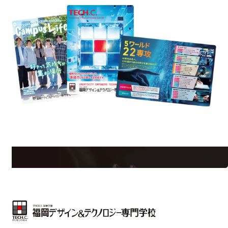
est Information
Re
学校のことだけじゃない！クリエーティビティー×テクノロジーの力で業
界で活躍している人のスペシャルインタビューもじっくり読める。