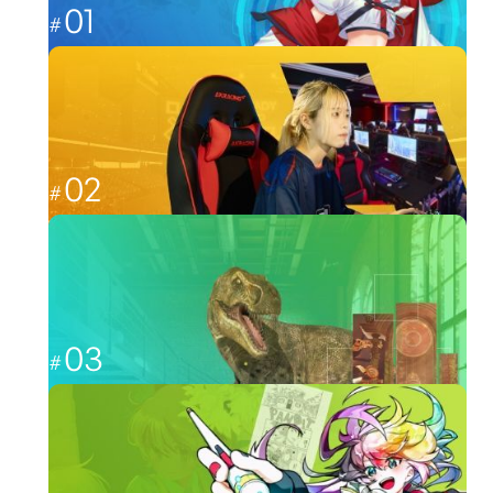
01
これからのゲーム業界を担う人材へ
ゲーム
02
福岡から世界最強を目指す
esports
03
CGと映像を駆使して、人々を魅了する
CG・映像