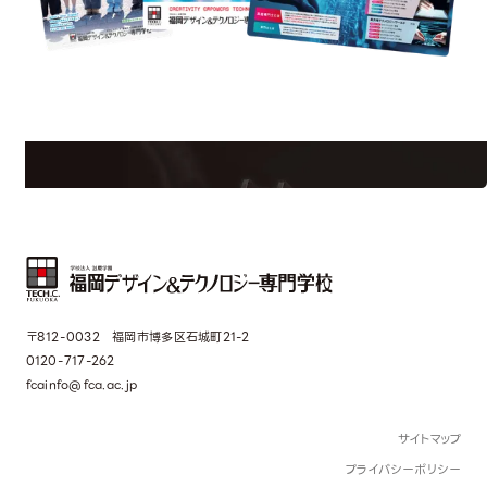
est Information
Re
学校のことだけじゃない！クリエーティビティー×テクノロジーの力で業
界で活躍している人のスペシャルインタビューもじっくり読める。
〒812-0032 福岡市博多区石城町21-2
0120-717-262
fcainfo@fca.ac.jp
サイトマップ
プライバシーポリシー