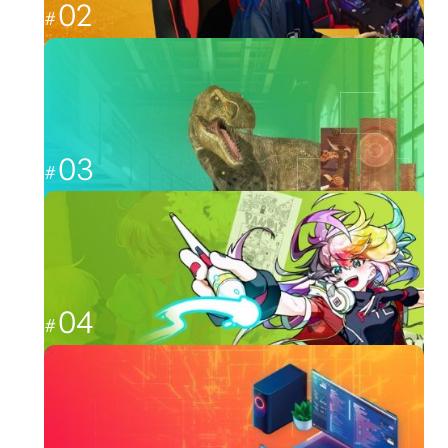
02
福岡から世界最強を目指す
esports
03
CGと映像を駆使して、人々を魅了する
CG・映像
04
日本のクリエーター文化を広める
イラスト・アニメ