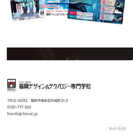
est Information
Re
学校のことだけじゃない！クリエーティビティー×テクノロジーの力で業
界で活躍している人のスペシャルインタビューもじっくり読める。
〒812-0032 福岡市博多区石城町21-2
0120-717-262
fcainfo@fca.ac.jp
サイトマップ