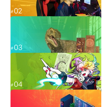
02
福岡から世界最強を目指す
esports
03
CGと映像を駆使して、人々を魅了する
CG・映像
04
日本のクリエーター文化を広める
イラスト・アニメ