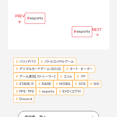
PREV
#
esports
NEXT
#
esports
#
バフ/デバフ
#
バトルロイヤルゲーム
#
デジタルカードゲーム（DCG）
#
チート・チーター
#
ゲーム実況(ストリーマー)
#
エイム
#
アド
#
STAGE:0
#
RAGE
#
MOBA
#
JCG
#
GG
#
FPS・TPS
#
esports
#
EVO（エヴォ）
#
Discord