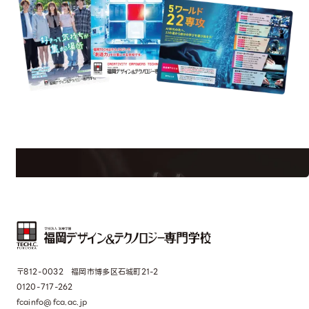
est Information
Re
学校のことだけじゃない！クリエーティビティー×テクノロジーの力で業
界で活躍している人のスペシャルインタビューもじっくり読める。
〒812-0032 福岡市博多区石城町21-2
0120-717-262
fcainfo@fca.ac.jp