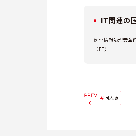
IT関連の
例…情報処理安全確
（FE）
PREV
#
同人誌