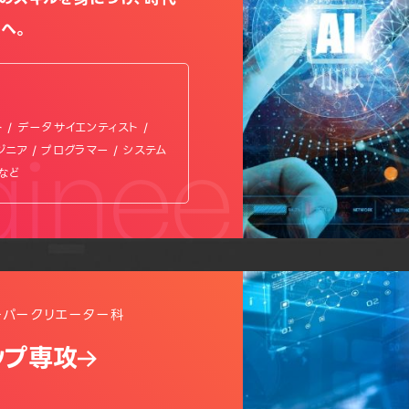
へ。
ト / データサイエンティスト /
gineer
ジニア / プログラマー / システム
 など
ーパークリエーター科
ップ専攻