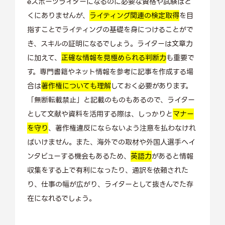
eスポーツライターになるのに必要な資格や試験はと
くにありませんが、
ライティング関連の検定取得
を目
指すことでライティングの基礎を身につけることがで
き、スキルの証明になるでしょう。ライターは文章力
に加えて、
正確な情報を見極められる判断力
も重要で
す。専門書籍やネット情報を参考に記事を作成する場
合は
著作権についても理解
しておく必要があります。
「無断転載禁止」と記載のものもあるので、ライター
として文献や資料を活用する際は、しっかりと
マナー
を守り
、著作権違反にならないよう注意を払わなけれ
ばいけません。また、海外での取材や外国人選手へイ
ンタビューする機会もあるため、
英語力
があると情報
収集をする上で有利になったり、通訳を依頼された
り、仕事の幅が広がり、ライターとして抜きんでた存
在になれるでしょう。