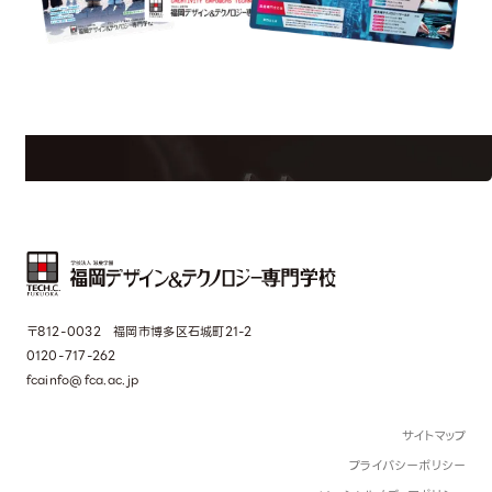
est Information
Re
学校のことだけじゃない！クリエーティビティー×テクノロジーの力で業
界で活躍している人のスペシャルインタビューもじっくり読める。
〒812-0032 福岡市博多区石城町21-2
0120-717-262
fcainfo@fca.ac.jp
サイトマップ
プライバシーポリシー