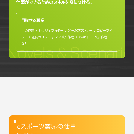
仕事ができるためのスキルを身につける。
目指せる職業
小説作家 / シナリオライター / ゲームプランナー / コピーライ
ター / 雑誌ライター / マンガ原作者 / WebTOON原作者
など
Novels & Scenario
eスポーツ業界の仕事