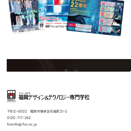
uest Information
R
学校のことだけじゃない！クリエーティビティー×テクノロジーの力で業
界で活躍している人のスペシャルインタビューもじっくり読める。
〒812-0032 福岡市博多区石城町21-2
0120-717-262
fcainfo@fca.ac.jp