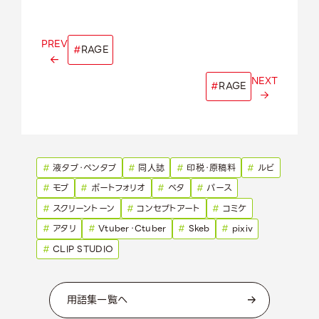
PREV
#
RAGE
NEXT
#
RAGE
#
液タブ・ペンタブ
#
同人誌
#
印税・原稿料
#
ルビ
#
モブ
#
ポートフォリオ
#
ベタ
#
パース
#
スクリーントーン
#
コンセプトアート
#
コミケ
#
アタリ
#
Vtuber・Ctuber
#
Skeb
#
pixiv
#
CLIP STUDIO
用語集一覧へ