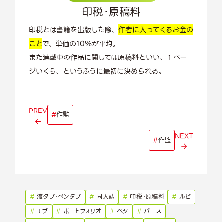
印税・原稿料
印税とは書籍を出版した際、
作者に入ってくるお金の
こと
で、単価の10％が平均。
また連載中の作品に関しては原稿料といい、１ペー
ジいくら、というふうに最初に決められる。
PREV
#
作監
NEXT
#
作監
#
液タブ・ペンタブ
#
同人誌
#
印税・原稿料
#
ルビ
#
モブ
#
ポートフォリオ
#
ベタ
#
パース