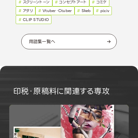
#
スクリーントーン
#
コンセプトアート
#
コミケ
#
アタリ
#
Vtuber・Ctuber
#
Skeb
#
pixiv
#
CLIP STUDIO
用語集一覧へ
印税・原稿料に関連する専攻