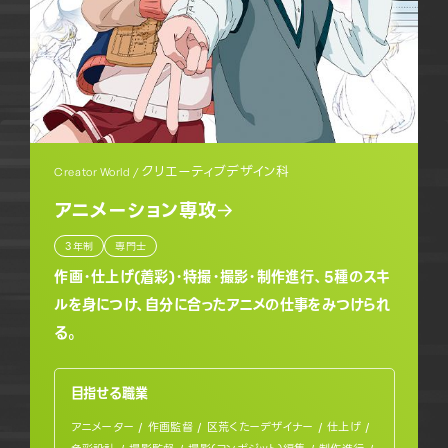
クリエーティブデザイン科
Creator World /
アニメーション専攻
3年制
専門士
作画・仕上げ(着彩)・特撮・撮影・制作進行、5種のスキ
ルを身につけ、自分に合ったアニメの仕事をみつけられ
る。
目指せる職業
アニメーター / 作画監督 / 区荒くたーデザイナー / 仕上げ /