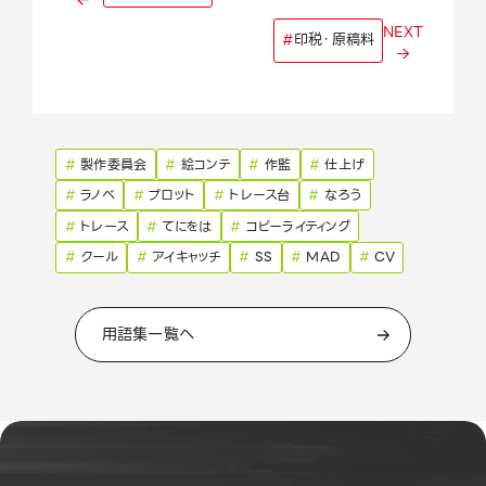
NEXT
#
印税・原稿料
#
製作委員会
#
絵コンテ
#
作監
#
仕上げ
#
ラノベ
#
プロット
#
トレース台
#
なろう
#
トレース
#
てにをは
#
コピーライティング
#
クール
#
アイキャッチ
#
SS
#
MAD
#
CV
用語集一覧へ