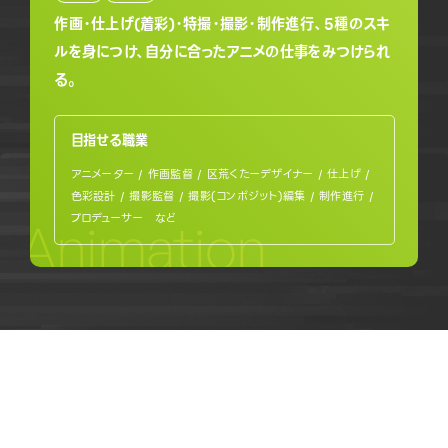
作画・仕上げ(着彩)・特撮・撮影・制作進行、5種のスキ
ルを身につけ、自分に合ったアニメの仕事をみつけられ
る。
目指せる職業
アニメーター / 作画監督 / 区荒くたーデザイナー / 仕上げ /
色彩設計 / 撮影監督 / 撮影(コンポジット)編集 / 制作進行 /
プロデューサー など
Animation
OPEN CAMPUS