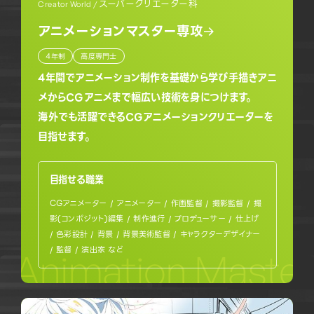
スーパークリエーター科
Creator World /
アニメーションマスター専攻
4年制
高度専門士
4年間でアニメーション制作を基礎から学び手描きアニ
メからCGアニメまで幅広い技術を身につけます。
海外でも活躍できるCGアニメーションクリエーターを
目指せます。
目指せる職業
CGアニメーター / アニメーター / 作画監督 / 撮影監督 / 撮
影(コンポジット)編集 / 制作進行 / プロデューサー / 仕上げ
/ 色彩設計 / 背景 / 背景美術監督 / キャラクターデザイナー
/ 監督 / 演出家 など
Animation Master