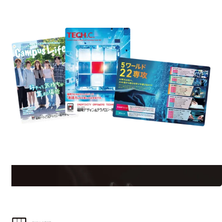
資料請求
uest Information
R
学校のことだけじゃない！クリエーティビティー×テクノロジーの力で業
界で活躍している人のスペシャルインタビューもじっくり読める。