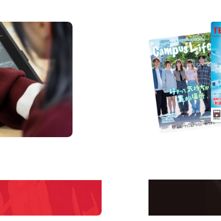
us
Request 
Open C
学校のことだけじゃな
！
界で活躍している人の
える！