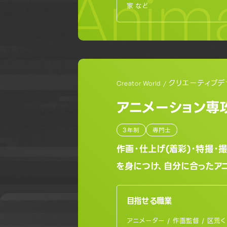
Anima
家 など
クリエーティブデ
Creator World /
アニメーション専
3年制
専門士
作画・仕上げ(着彩)・特撮・
を身につけ、自分に合ったア
目指せる職業
アニメーター / 作画監督 / 区荒く