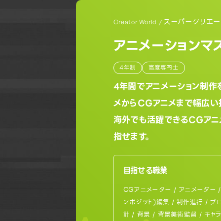
スーパークリエ
Creator World /
アニメーションマ
4年制
高度専門士
4年間でアニメーション制作
メからCGアニメまで幅広い
海外でも活躍できるCGアニ
指せます。
目指せる職業
CGアニメーター / アニメーター /
ンポジット)編集 / 制作進行 / プ
計 / 背景 / 背景美術監督 / キャ