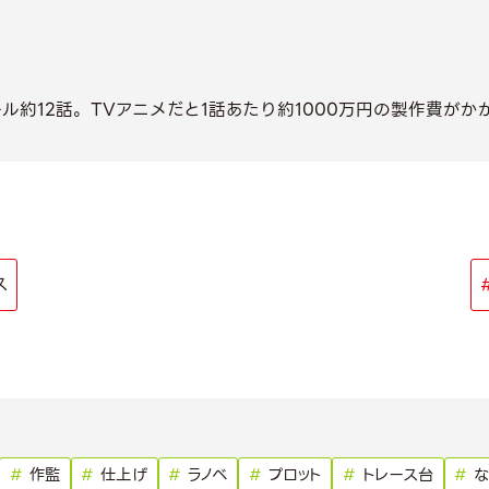
ール約12話。TVアニメだと1話あたり約1000万円の製作費がか
ス
#
作監
#
仕上げ
#
ラノベ
#
プロット
#
トレース台
#
な