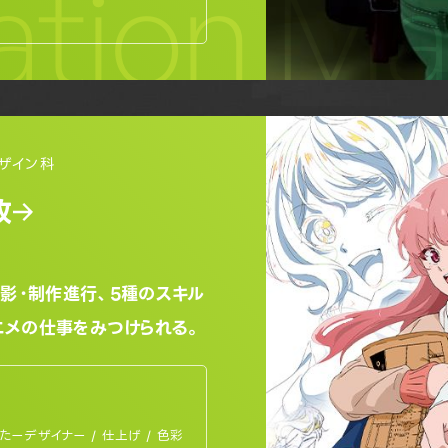
tion Ma
ザイン科
攻
撮影・制作進行、5種のスキル
ニメの仕事をみつけられる。
たーデザイナー / 仕上げ / 色彩