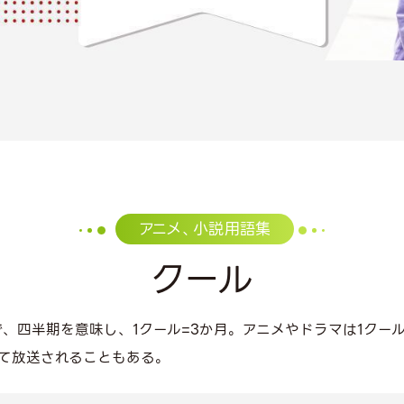
アニメ、小説用語集
クール
、四半期を意味し、1クール=3か月。アニメやドラマは1クー
けて放送されることもある。