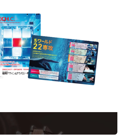
Informatio
ampus
Ope
い！クリエーティビティー×テクノロジーの力で業
スペシャルインタビューもじっくり読める。