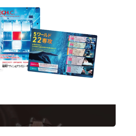
nformation
ampus
Ope
い！クリエーティビティー×テクノロジーの力で業
スペシャルインタビューもじっくり読める。