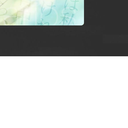
arios
ION