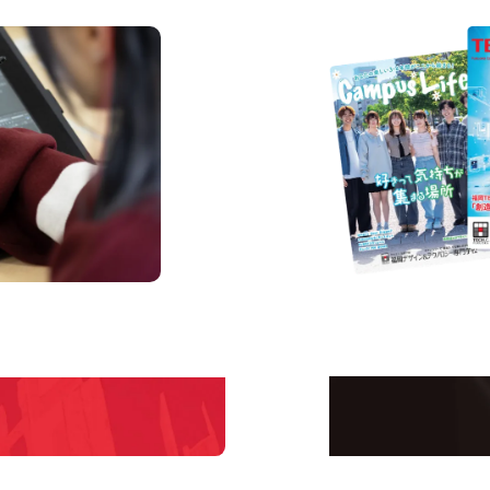
us
Request I
Open C
学校のことだけじゃな
！
界で活躍している人の
える！