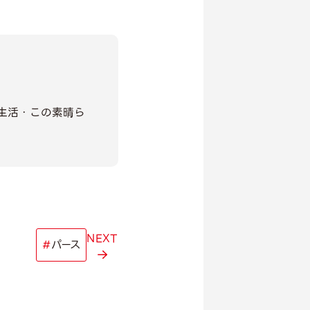
生活・この素晴ら
NEXT
#
パース