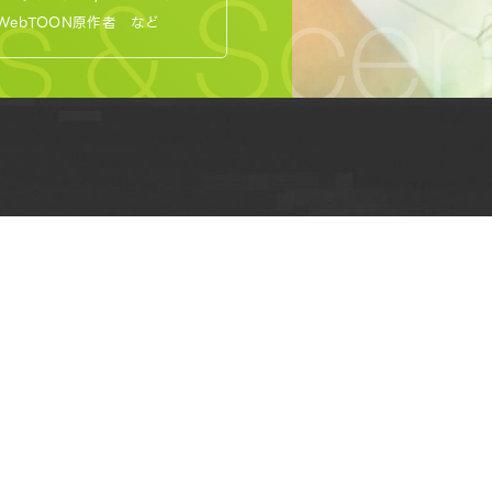
s & Scen
 WebTOON原作者 など
REQUEST INFORMAT
資料請求