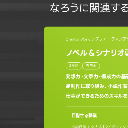
なろうに関連す
クリエーティブデ
Creator World /
ノベル＆シナリオ
3年制
専門士
発想力・文章力・構成力の基
品制作に取り組み、小説作家
仕事ができるためのスキルを
目指せる職業
小説作家 / シナリオライター / 