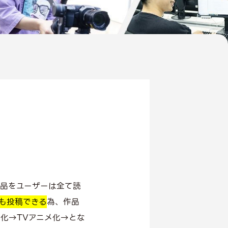
作品をユーザーは全て読
も投稿できる
為、作品
化→TVアニメ化→とな