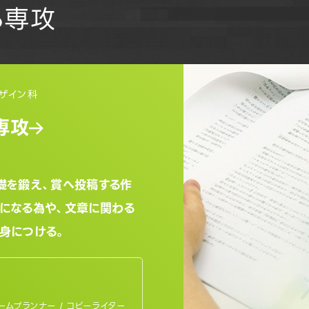
る専攻
ザイン科
専攻
礎を鍛え、賞へ投稿する作
になる為や、文章に関わる
身につける。
ゲームプランナー / コピーライター