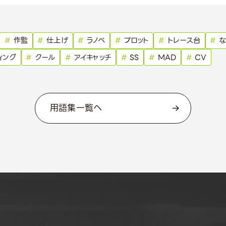
#
作監
#
仕上げ
#
ラノベ
#
プロット
#
トレース台
#
な
ィング
#
クール
#
アイキャッチ
#
SS
#
MAD
#
CV
用語集一覧へ