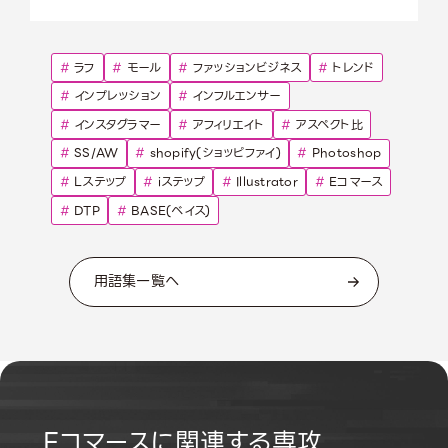
#
ラフ
#
モール
#
ファッションビジネス
#
トレンド
#
インプレッション
#
インフルエンサー
#
インスタグラマー
#
アフィリエイト
#
アスペクト比
#
SS/AW
#
shopify(ショッピファイ)
#
Photoshop
#
Lステップ
#
iステップ
#
Illustrator
#
Eコマース
#
DTP
#
BASE(ベイス)
用語集一覧へ
Eコマースに関連する専攻