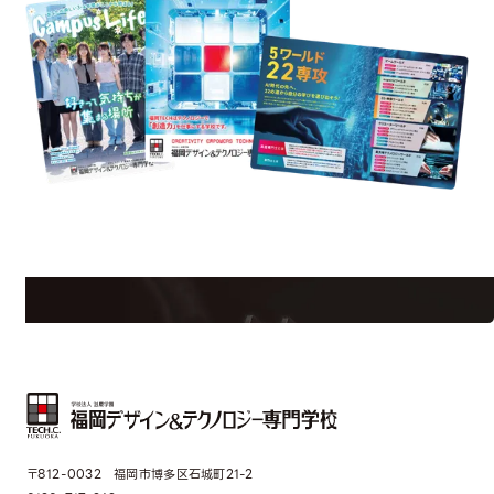
est Information
Re
学校のことだけじゃない！クリエーティビティー×テクノロジーの力で業
界で活躍している人のスペシャルインタビューもじっくり読める。
〒812-0032 福岡市博多区石城町21-2