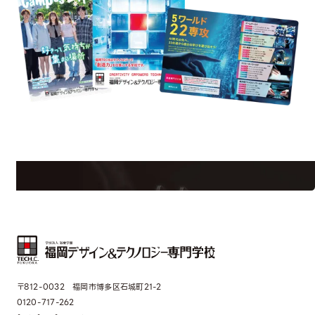
uest Information
R
学校のことだけじゃない！クリエーティビティー×テクノロジーの力で業
界で活躍している人のスペシャルインタビューもじっくり読める。
〒812-0032 福岡市博多区石城町21-2
0120-717-262