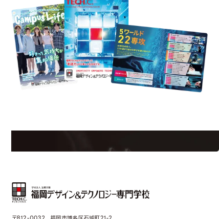
uest Information
R
学校のことだけじゃない！クリエーティビティー×テクノロジーの力で業
界で活躍している人のスペシャルインタビューもじっくり読める。
〒812-0032 福岡市博多区石城町21-2