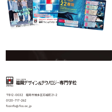
st Information
Req
学校のことだけじゃない！クリエーティビティー×テクノロジーの力で業
界で活躍している人のスペシャルインタビューもじっくり読める。
〒812-0032 福岡市博多区石城町21-2
0120-717-262
fcainfo@fca.ac.jp