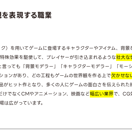
観を表現する
職業
ック）を用いてゲームに登場するキャラクターやアイテム、背景
や特殊効果を駆使して、プレイヤーが引き込まれるような
壮大な
と言っても「背景モデラー」「キャラクターモデラー」「モー
ションがあり、どの工程もゲームの世界観を作る上で
欠かせな
品がヒット作となり、多くの人にゲームの面白さを伝えられた
だけでなくCMやアニメーション、映画など
幅広い業界
で、CG
場は広がっています。