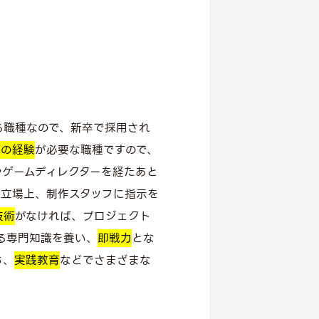
る職種なので、新卒で採用され
での経験
が必要な職種ですので、
やゲームディレクターを経たあと
う立場上、制作スタッフに指示を
技術
がなければ、プロジェクト
る専門知識を養い、
即戦力
とな
ち、
実践教育
などでさまざまな