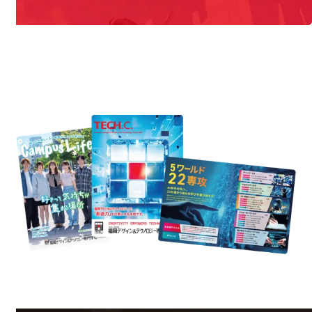
REQUEST INFORMATION
資料請求
est Information
Re
学校のことだけじゃない！クリエーティビティー×テクノロジーの力で業
界で活躍している人のスペシャルインタビューもじっくり読める。