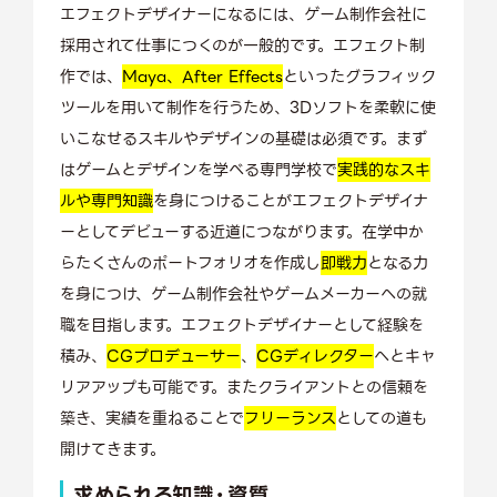
エフェクトデザイナーになるには、ゲーム制作会社に
採用されて仕事につくのが一般的です。エフェクト制
作では、
Maya、After Effects
といったグラフィック
ツールを用いて制作を行うため、3Dソフトを柔軟に使
いこなせるスキルやデザインの基礎は必須です。まず
はゲームとデザインを学べる専門学校で
実践的なスキ
ルや専門知識
を身につけることがエフェクトデザイナ
ーとしてデビューする近道につながります。在学中か
らたくさんのポートフォリオを作成し
即戦力
となる力
を身につけ、ゲーム制作会社やゲームメーカーへの就
職を目指します。エフェクトデザイナーとして経験を
積み、
CGプロデューサー
、
CGディレクター
へとキャ
リアアップも可能です。またクライアントとの信頼を
築き、実績を重ねることで
フリーランス
としての道も
開けてきます。
求められる知識・資質