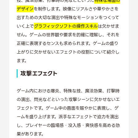
技、魔法効果、打撃時の光などといった
特殊な場面の
デザイン
を制作します。映像にリアルさや華やかさを
出すための大切な演出や特殊なモーションをつくって
いく上で
グラフィックソフトの操作スキル
は欠かせま
せん。ゲームの世界観や要求を的確に理解し、それを
正確に表現するセンスも求められます。ゲームの盛り
上がりに欠かせないエフェクトの役割について紹介し
ます。
攻撃エフェクト
ゲーム内における爆炎、特殊な技、魔法効果、打撃時
の演出、閃光などといった攻撃シーンに欠かせないエ
フェクトです。ゲーム中の画面を賑やかに表現し、ゲ
ームを盛り上げます。派手なエフェクトで迫力を演出
し、プレイヤーの臨場感・没入感・爽快感を高める効
果があります。