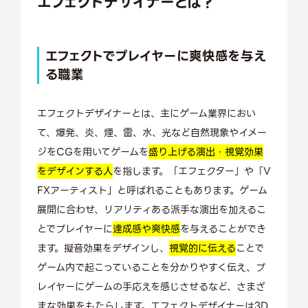
エフェクトデザイナーとは？
エフェクトで
プレイヤーに爽快感を与え
る
職業
エフェクトデザイナーとは、主にゲーム業界におい
て、爆発、炎、煙、雷、水、光など自然現象やイメー
ジをCGを用いてゲームを
盛り上げる演出・視覚効果
をデザインする人
を指します。「エフェクター」や「V
FXアーティスト」と呼ばれることもあります。ゲーム
展開に合わせ、リアリティある派手な演出を加えるこ
とでプレイヤーに
達成感や爽快感
を与えることができ
ます。擬音効果をデザインし、
視覚的に伝える
ことで
ゲーム内で起こっていることを分かりやすく伝え、プ
レイヤーにゲームの手応えを感じさせるなど、さまざ
まな効果をもたらします。エフェクトデザイナーは3D