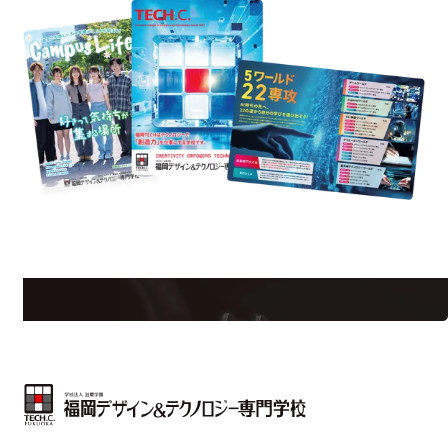
est Information
Re
学校のことだけじゃない！クリエーティビティー×テクノロジーの力で業
界で活躍している人のスペシャルインタビューもじっくり読める。