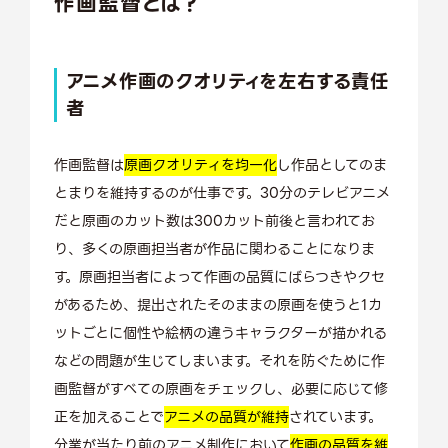
作画監督とは？
アニメ作画の
クオリティを左右する
責任
者
作画監督は
原画クオリティを均一化
し作品としてのま
とまりを維持するのが仕事です。30分のテレビアニメ
だと原画のカット数は300カット前後と言われてお
り、多くの原画担当者が作品に関わることになりま
す。原画担当者によって作画の品質にばらつきやクセ
があるため、提出されたそのままの原画を使うと1カ
ットごとに個性や絵柄の違うキャラクターが描かれる
などの問題が生じてしまいます。それを防ぐために作
画監督がすべての原画をチェックし、必要に応じて修
正を加えることで
アニメの品質が維持
されています。
分業が当たり前のアニメ制作において
作画の品質を維