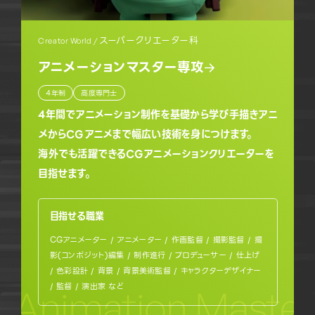
スーパークリエーター科
Creator World /
アニメーションマスター専攻
4年制
高度専門士
4年間でアニメーション制作を基礎から学び手描きアニ
メからCGアニメまで幅広い技術を身につけます。
海外でも活躍できるCGアニメーションクリエーターを
目指せます。
目指せる職業
CGアニメーター / アニメーター / 作画監督 / 撮影監督 / 撮
影(コンポジット)編集 / 制作進行 / プロデューサー / 仕上げ
/ 色彩設計 / 背景 / 背景美術監督 / キャラクターデザイナー
/ 監督 / 演出家 など
Animation Master